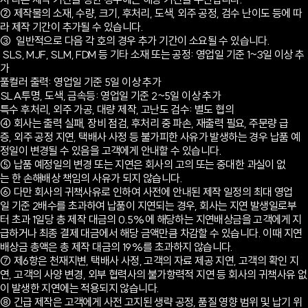
② 제작물의 소재, 수량, 크기, 후처리, 도색, 외주 공정, 검수 난이도 등에 따
라 제작 기간이 추가될 수 있습니다.
③ 일반적으로 다음 각 호의 경우 추가 기간이 소요될 수 있습니다.
SLS, MJF, SLM, FDM 등 기타 소재 또는 공정: 영업일 기준 1~3일 이상 추
가
풀컬러 출력: 영업일 기준 5일 이상 추가
SLA투명, 도색, 금속등: 영업일 기준 2~5일 이상 추가
특수 후처리, 외주 가공, 대량 제작, 고난도 검수: 별도 협의
④ 회사는 출력 실패, 장비 점검, 후처리 중 파손, 재출력 필요, 주문량 급
증, 외주 공정 지연, 택배사 사정 등 불가피한 사유가 발생하는 경우 납품 예
정일이 변경될 수 있음을 고객에게 안내할 수 있습니다.
⑤ 납품 예정일의 변경 또는 지연은 회사의 고의 또는 중대한 과실이 없
는 한 손해배상 책임의 사유가 되지 않습니다.
⑥ 다만 회사의 귀책사유로 인하여 사전에 안내된 제작 일정의 최대 영업
일 기준 2배수를 초과하여 납품이 지연되는 경우, 회사는 지연 발생일로부
터 초과 1일당 총 제작 대금의 0.5%에 해당하는 지연배상금을 고객에게 지
급하거나 최종 결제 대금에서 해당 금액만큼 차감할 수 있습니다. 이때 지연
배상금 총액은 총 제작 대금의 19%를 초과하지 않습니다.
⑦ 제6항은 천재지변, 택배사 사정, 고객의 자료 제공 지연, 고객의 확인 지
연, 고객의 사양 변경, 외부 협력사의 불가항력적 지연 등 회사의 귀책사유 없
이 발생한 지연에는 적용되지 않습니다.
⑧ 긴급 제작은 고객에게 사전 고지된 생략 공정, 품질 영향 범위 및 납기 위