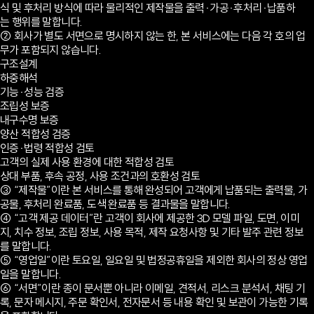
식 및 후처리 방식에 따라 물리적인 제작물을 출력·가공·후처리·납품하
는 행위를 말합니다.
② 회사가 별도 서면으로 명시하지 않는 한, 본 서비스에는 다음 각 호의 업
무가 포함되지 않습니다.
구조설계
하중해석
기능·성능 검증
조립성 보증
내구수명 보증
양산 적합성 검증
인증·법령 적합성 검토
고객의 실제 사용 환경에 대한 적합성 검토
상대 부품, 후속 공정, 사용 조건과의 호환성 검토
③ “제작물”이란 본 서비스를 통해 완성되어 고객에게 납품되는 출력물, 가
공물, 후처리 완료품, 도색 완료품 등 결과물을 말합니다.
④ “고객 제공 데이터”란 고객이 회사에 제공한 3D 모델 파일, 도면, 이미
지, 치수 정보, 조립 정보, 사용 목적, 제작 요청사항 및 기타 발주 관련 정보
를 말합니다.
⑤ “영업일”이란 토요일, 일요일 및 법정공휴일을 제외한 회사의 정상 영업
일을 말합니다.
⑥ “서면”이란 종이 문서뿐 아니라 이메일, 견적서, 리스크 분석서, 채팅 기
록, 문자 메시지, 주문 확인서, 전자문서 등 내용 확인 및 보관이 가능한 기록