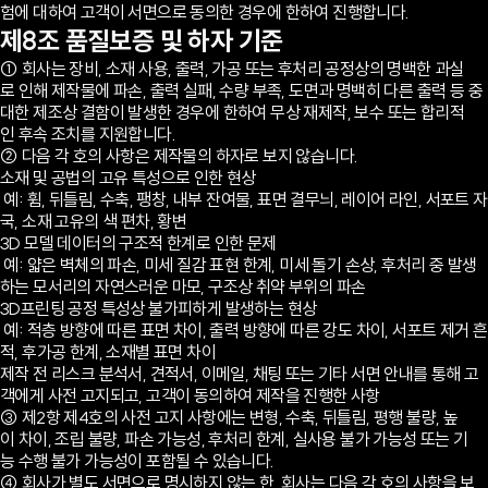
험에 대하여 고객이 서면으로 동의한 경우에 한하여 진행합니다.
제8조 품질보증 및 하자 기준
① 회사는 장비, 소재 사용, 출력, 가공 또는 후처리 공정상의 명백한 과실
로 인해 제작물에 파손, 출력 실패, 수량 부족, 도면과 명백히 다른 출력 등 중
대한 제조상 결함이 발생한 경우에 한하여 무상 재제작, 보수 또는 합리적
인 후속 조치를 지원합니다.
② 다음 각 호의 사항은 제작물의 하자로 보지 않습니다.
소재 및 공법의 고유 특성으로 인한 현상
예: 휨, 뒤틀림, 수축, 팽창, 내부 잔여물, 표면 결무늬, 레이어 라인, 서포트 자
국, 소재 고유의 색 편차, 황변
3D 모델 데이터의 구조적 한계로 인한 문제
예: 얇은 벽체의 파손, 미세 질감 표현 한계, 미세 돌기 손상, 후처리 중 발생
하는 모서리의 자연스러운 마모, 구조상 취약 부위의 파손
3D프린팅 공정 특성상 불가피하게 발생하는 현상
예: 적층 방향에 따른 표면 차이, 출력 방향에 따른 강도 차이, 서포트 제거 흔
적, 후가공 한계, 소재별 표면 차이
제작 전 리스크 분석서, 견적서, 이메일, 채팅 또는 기타 서면 안내를 통해 고
객에게 사전 고지되고, 고객이 동의하여 제작을 진행한 사항
③ 제2항 제4호의 사전 고지 사항에는 변형, 수축, 뒤틀림, 평행 불량, 높
이 차이, 조립 불량, 파손 가능성, 후처리 한계, 실사용 불가 가능성 또는 기
능 수행 불가 가능성이 포함될 수 있습니다.
④ 회사가 별도 서면으로 명시하지 않는 한, 회사는 다음 각 호의 사항을 보