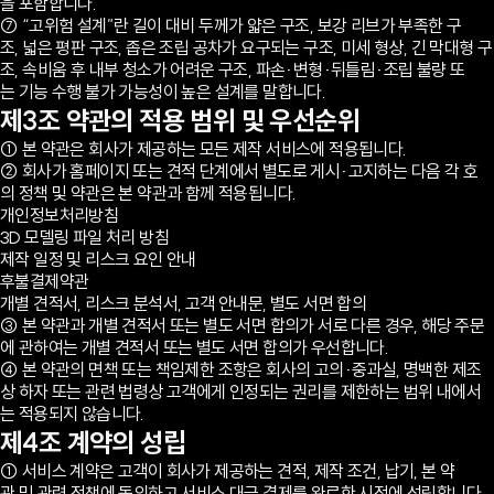
을 포함합니다.
⑦ “고위험 설계”란 길이 대비 두께가 얇은 구조, 보강 리브가 부족한 구
조, 넓은 평판 구조, 좁은 조립 공차가 요구되는 구조, 미세 형상, 긴 막대형 구
조, 속비움 후 내부 청소가 어려운 구조, 파손·변형·뒤틀림·조립 불량 또
는 기능 수행 불가 가능성이 높은 설계를 말합니다.
제3조 약관의 적용 범위 및 우선순위
① 본 약관은 회사가 제공하는 모든 제작 서비스에 적용됩니다.
② 회사가 홈페이지 또는 견적 단계에서 별도로 게시·고지하는 다음 각 호
의 정책 및 약관은 본 약관과 함께 적용됩니다.
개인정보처리방침
3D 모델링 파일 처리 방침
제작 일정 및 리스크 요인 안내
후불결제약관
개별 견적서, 리스크 분석서, 고객 안내문, 별도 서면 합의
③ 본 약관과 개별 견적서 또는 별도 서면 합의가 서로 다른 경우, 해당 주문
에 관하여는 개별 견적서 또는 별도 서면 합의가 우선합니다.
④ 본 약관의 면책 또는 책임제한 조항은 회사의 고의·중과실, 명백한 제조
상 하자 또는 관련 법령상 고객에게 인정되는 권리를 제한하는 범위 내에서
는 적용되지 않습니다.
제4조 계약의 성립
① 서비스 계약은 고객이 회사가 제공하는 견적, 제작 조건, 납기, 본 약
관 및 관련 정책에 동의하고 서비스 대금 결제를 완료한 시점에 성립합니다.