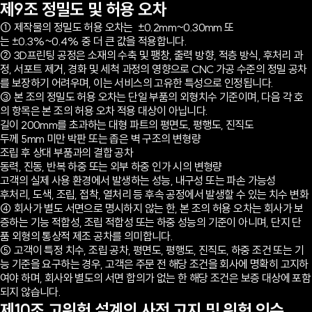
제9조 정밀도 및 허용 오차
① 제작물의 정밀도 허용 오차는 ±0.2mm~0.30mm 또
는 ±0.3%~0.4% 중 더 큰 값을 적용합니다.
② 3D프린팅 공정은 소재의 수축 및 팽창, 출력 방향, 적층 방식, 후처리 과
정, 서포트 제거, 경화 및 세척 과정의 영향으로 CNC 가공 수준의 정밀 공차
를 보장하기 어려우며, 이는 서비스의 고유한 특성으로 인정됩니다.
③ 본 조의 정밀도 허용 오차는 단일 부품의 외형치수 기준이며, 다음 각 호
의 항목은 본 조의 허용 오차 적용 대상이 아닙니다.
길이 200mm를 초과하는 대형 파트의 평면도, 평행도, 진직도
두께 5mm 미만 박판 또는 좁은 벽 구조의 변형량
조립 후 상대 부품과의 결합 공차
동력, 진동, 반복 하중 또는 외부 하중 인가 시의 변형량
고객의 실제 사용 환경에서 발생하는 성능, 내구성 또는 파손 가능성
후처리, 도색, 조립, 접착, 열처리 등 후속 공정에서 발생할 수 있는 치수 변화
④ 회사가 별도 서면으로 명시하지 않는 한, 본 조의 허용 오차는 회사가 보
증하는 기능 적합성, 조립 적합성 또는 하중 성능의 기준이 아니며, 단지 단
품 외형의 통상적 제조 공차를 의미합니다.
⑤ 고객이 특정 치수, 조립 공차, 평면도, 평행도, 진직도, 하중 조건 또는 기
능 기준을 요구하는 경우, 고객은 주문 전 해당 조건을 회사에 명확히 고지하
여야 하며, 회사와 별도의 서면 합의가 없는 한 해당 조건은 보증 대상에 포함
되지 않습니다.
제10조 고위험 설계의 사전 고지 및 위험 인수